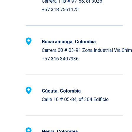
Carrera 11B # 97-56, of 302b
+57 318 7561175
Bucaramanga, Colombia
Carrera 00 # 03-91 Zona Industrial Vía Chim
+57 316 3407936
Cúcuta, Colombia
Calle 10 # 05-84, of 304 Edificio
Neiva, Colombia