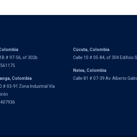
Colombia
Cúcuta, Colombia
1B # 97-56, of 302b
Calle 10 # 05-84, of 304 Edificio
7561175
Neiva, Colombia
anga, Colombia
Calle 81 # 07-39 Av. Alberto Gali
0 # 03-91 Zona Industrial Vía
irón
3407936